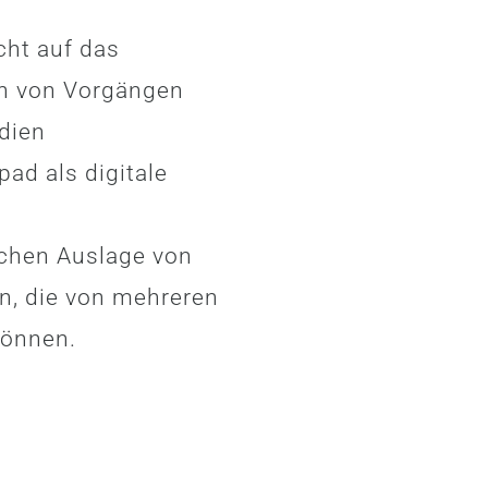
cht auf das
n von Vorgängen
dien
epad als digitale
ichen Auslage von
n, die von mehreren
können.