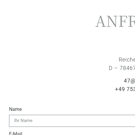
ANF
Reich
D – 7846
47@
+49 75
Name
E-Mail