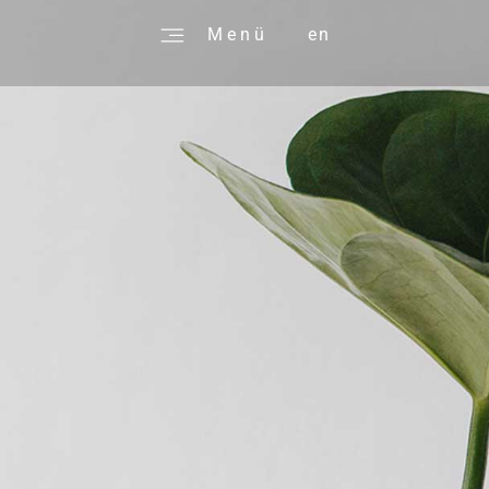
M e n ü
en