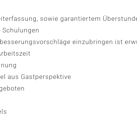
 Zeiterfassung, sowie garantiertem Überstun
e Schulungen
erbesserungsvorschläge einzubringen ist er
rbeitszeit
hnung
el aus Gastperspektive
ngeboten
els