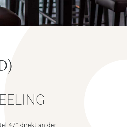
D)
EELING
l 47° direkt an der