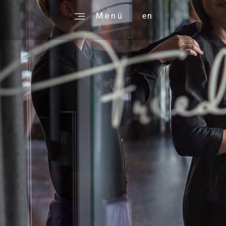
M e n ü
en