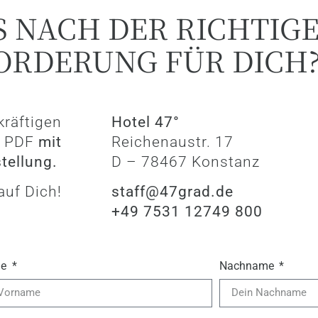
S NACH DER RICHTIG
ORDERUNG FÜR DICH
räftigen
Hotel 47°
s PDF
mit
Reichenaustr. 17
tellung.
D – 78467 Konstanz
auf Dich!
staff@47grad.de
+49 7531 12749 800
me
Nachname