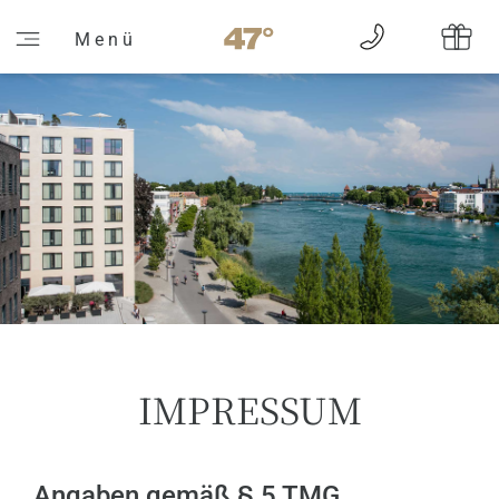
M e n ü
IMPRESSUM
Angaben gemäß § 5 TMG