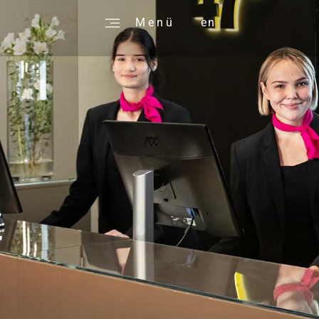
M e n ü
en