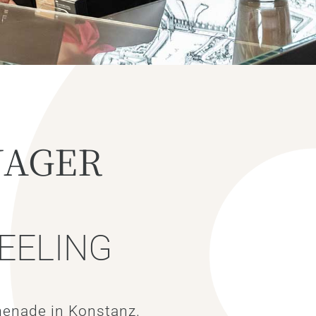
NAGER
EELING
menade in Konstanz.