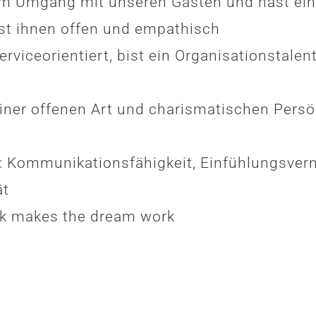
 am Umgang mit unseren Gästen und hast ei
st ihnen offen und empathisch
erviceorientiert, bist ein Organisationstalen
iner offenen Art und charismatischen Persö
: Kommunikationsfähigkeit, Einfühlungsverm
ät
rk makes the dream work